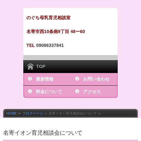
のぐち母乳育児相談室
名寄市西10条南9丁目 48ー60
TEL
09086337841
TOP
最新情報
お問い合わせ
料金について
アクセス
HOME
≫
ブログページ
≫ 名寄イオン育児相談会について ≫
名寄イオン育児相談会について